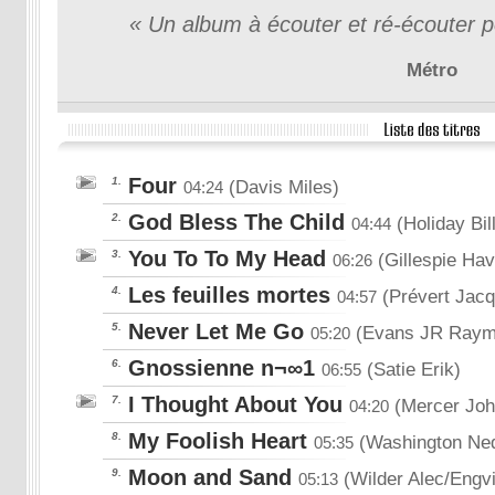
« Un album à écouter et ré-écouter pou
Métro
Four
1.
(Davis Miles)
04:24
God Bless The Child
2.
(Holiday Bill
04:44
You To To My Head
3.
(Gillespie Hav
06:26
Les feuilles mortes
4.
(Prévert Jac
04:57
Never Let Me Go
5.
(Evans JR Raymo
05:20
Gnossienne n¬∞1
6.
(Satie Erik)
06:55
I Thought About You
7.
(Mercer Jo
04:20
My Foolish Heart
8.
(Washington Ned
05:35
Moon and Sand
9.
(Wilder Alec/Engvi
05:13