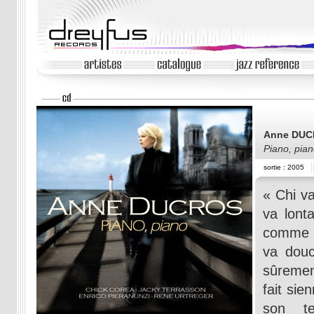
Anne DU
Piano, pia
sortie : 2005
« Chi va
va lont
comme u
va douc
sûremen
fait sie
son t