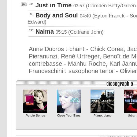
Just in Time
10.
(Comden Betty/Green 
03:57
Body and Soul
11.
(Eyton Franck
- So
04:40
Edward)
Naima
12.
(Coltrane John)
05:15
Anne Ducros : chant - Chick Corea, Jac
Pieranunzi, René Urtreger, Benoît de M
contrebasse - Manhu Roche, Karl Jannus
Franceschini : saxophone tenor - Olivier
Purple Songs
Close Your Eyes
Piano, piano
Urban 