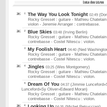
The Way You Look Tonight
1.
(Dor
02:49
Rocky Gresset : guitare - Mathieu Chatelain 
violon - Jeremie Arranger : contrebasse.
Blue Skies
2.
(Irving Berlin)
03:48
Rocky Gresset : guitare - Mathieu Chatelain 
contrebasse - Costel Nitescu : violon.
My Foolish Heart
3.
(Ned Washingto
04:40
Rocky Gresset : guitare - Mathieu Chatelain 
contrebasse - Costel Nitescu : violon.
Jingles
4.
(Wes Montgomery)
03:25
Rocky Gresset : guitare - Mathieu Chatelain 
contrebasse - Costel Nitescu : violon.
Dream Of You
5.
(Jimmie Lunceford»
04:37
Lunceford»Sy Oliver»Edward Moran)
Rocky Gresset : guitare - Mathieu Chatelain 
contrebasse - Costel Nitescu : violon.
Looking Up
6.
(Michel Petrucciani)
04:35