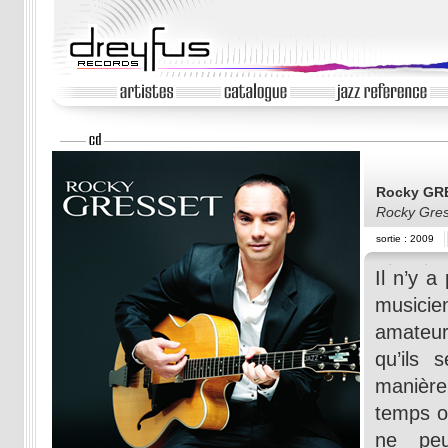
Rocky GR
Rocky Gres
sortie : 2009
Il n’y a
musicie
amateu
qu’ils 
manière
temps on
ne peu