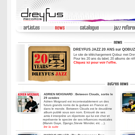
DREYFUS JAZZ 20 ANS sur QOBU
Le site de téléchargement Qobuz met Drey
Pour les 20 ans du label, 20 albums de réf
Cliquez ici pour voir l'offre.
ADRIEN MOIGNARD : Between Clouds, sortie le
29 octobre
Adrien Moignard est incontestablement un des
futurs grands noms de la guitare en France et
dans le monde. Between Clouds est le deuxième
album publié sous son nom. Entouré de ses
amis il interprète un répertoire qui lui est cher et
représente le spectre de ses influences musicales
(Marvin Gaye, Django,Stevie Wonder, etc ...).
lire la suite