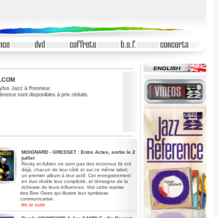
Z.COM
fus Jazz à l'honneur.
érence sont disponibles à prix réduits.
MOIGNARD - GRESSET : Entre Actes, sortie le 2
juillet
Rocky et Adrien ne sont pas des inconnus Ils ont
déjà, chacun de leur côté et sur ce même label,
un premier album à leur actif. Cet enregistrement
en duo révèle leur complicité, et témoigne de la
richesse de leurs influences. Voir cette reprise
des Bee Gees qui illustre leur symbiose
communicative.
lire la suite