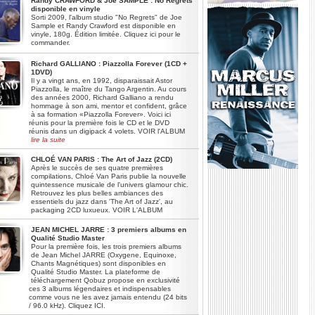
Randy CRAWFORD & Joe SAMPLE : No Regrets
disponible en vinyle
Sorti 2009, l'album studio "No Regrets" de Joe
Sample et Randy Crawford est disponible en
vinyle, 180g. Édition limitée. Cliquez ici pour le
commander.
Richard GALLIANO : Piazzolla Forever (1CD +
1DVD)
Il y a vingt ans, en 1992, disparaissait Astor
Piazzolla, le maître du Tango Argentin. Au cours
des années 2000, Richard Galliano a rendu
hommage à son ami, mentor et confident, grâce
à sa formation «Piazzolla Forever». Voici ici
réunis pour la première fois le CD et le DVD
réunis dans un digipack 4 volets. VOIR l'ALBUM
lire la suite
CHLOÉ VAN PARIS : The Art of Jazz (2CD)
Après le succès de ses quatre premières
compilations, Chloé Van Paris publie la nouvelle
quintessence musicale de l'univers glamour chic.
Retrouvez les plus belles ambiances des
essentiels du jazz dans 'The Art of Jazz', au
packaging 2CD luxueux. VOIR L'ALBUM
JEAN MICHEL JARRE : 3 premiers albums en
Qualité Studio Master
Pour la première fois, les trois premiers albums
de Jean Michel JARRE (Oxygene, Equinoxe,
Chants Magnétiques) sont disponibles en
Qualité Studio Master. La plateforme de
téléchargement Qobuz propose en exclusivité
ces 3 albums légendaires et indispensables
comme vous ne les avez jamais entendu (24 bits
/ 96.0 kHz). Cliquez ICI.