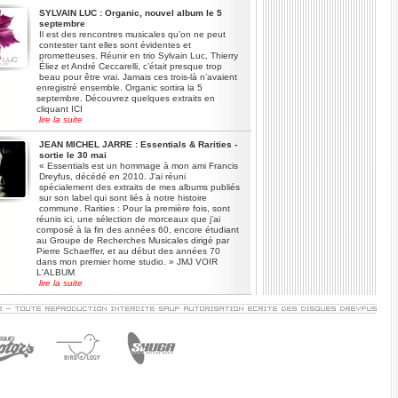
SYLVAIN LUC : Organic, nouvel album le 5
septembre
Il est des rencontres musicales qu’on ne peut
contester tant elles sont évidentes et
prometteuses. Réunir en trio Sylvain Luc, Thierry
Éliez et André Ceccarelli, c’était presque trop
beau pour être vrai. Jamais ces trois-là n’avaient
enregistré ensemble. Organic sortira la 5
septembre. Découvrez quelques extraits en
cliquant ICI
lire la suite
JEAN MICHEL JARRE : Essentials & Rarities -
sortie le 30 mai
« Essentials est un hommage à mon ami Francis
Dreyfus, décédé en 2010. J’ai réuni
spécialement des extraits de mes albums publiés
sur son label qui sont liés à notre histoire
commune. Rarities : Pour la première fois, sont
réunis ici, une sélection de morceaux que j’ai
composé à la fin des années 60, encore étudiant
au Groupe de Recherches Musicales dirigé par
Pierre Schaeffer, et au début des années 70
dans mon premier home studio. » JMJ VOIR
L'ALBUM
lire la suite