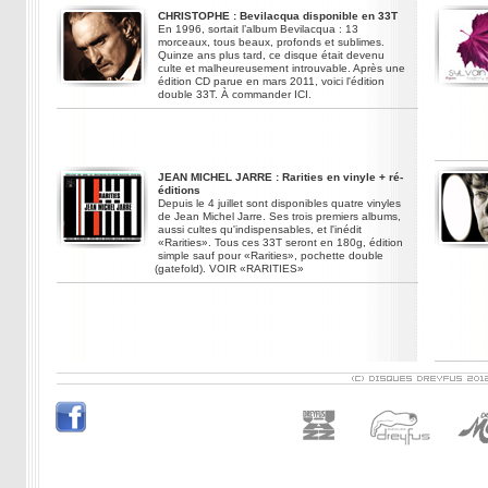
CHRISTOPHE : Bevilacqua disponible en 33T
En 1996, sortait l’album Bevilacqua : 13
morceaux, tous beaux, profonds et sublimes.
Quinze ans plus tard, ce disque était devenu
culte et malheureusement introuvable. Après une
édition CD parue en mars 2011, voici l'édition
double 33T. À commander ICI.
JEAN MICHEL JARRE : Rarities en vinyle + ré-
éditions
Depuis le 4 juillet sont disponibles quatre vinyles
de Jean Michel Jarre. Ses trois premiers albums,
aussi cultes qu'indispensables, et l'inédit
«Rarities». Tous ces 33T seront en 180g, édition
simple sauf pour «Rarities», pochette double
(gatefold). VOIR «RARITIES»