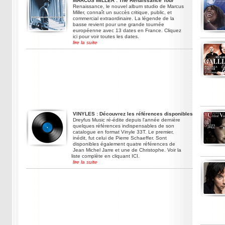
MARCUS MILLER : The Renaissance Tour
Renaissance, le nouvel album studio de Marcus
Miller, connaît un succès critique, public, et
commercial extraordinaire. La légende de la
basse revient pour une grande tournée
européenne avec 13 dates en France. Cliquez
ici pour voir toutes les dates.
lire la suite
VINYLES : Découvrez les références disponibles
Dreyfus Music ré-édite depuis l'année dernière
quelques références indispensables de son
catalogue en format Vinyle 33T. Le premier,
inédit, fut celui de Pierre Schaeffer. Sont
disponibles également quatre références de
Jean Michel Jarre et une de Christophe. Voir la
liste complète en cliquant ICI.
lire la suite