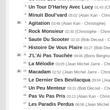
Un Tour D'Harley Avec Lucy
5.
(Cl
01:43
Minuit Boul'vard
6.
(Alain Kan
- Chri
05:02
Agitation
7.
(Alain Kan
- Christophe)
03:48
Rock Monsieur
8.
(Christophe
- Chri
02:30
Saute Du Scooter
9.
(Bob Decout
- 
02:33
Histoire De Vous Plaire
10.
(Bob De
03:27
J'L'Ai Pas Touchée
11.
(Boris Bergma
04:06
La Mélodie
12.
(Jean Michel Jarre
- Ch
03:09
Macadam
13.
(Jean Michel Jarre
- Chri
02:52
Le Dernier Des Bevilacqua
14.
(Jea
09:04
Un Peu Menteur
15.
(Bob Decout
- Ch
03:31
Pas Vu Pas Pris
16.
(Alain Kan
- Chris
03:13
Les Paradis Perdus
17.
(Jean Michel 
06:56