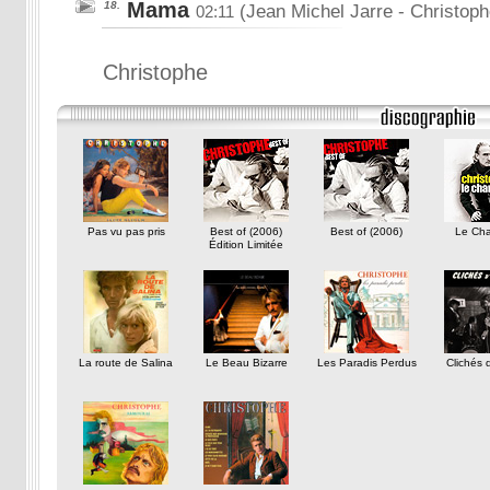
Mama
18.
(Jean Michel Jarre
- Christoph
02:11
Christophe
Pas vu pas pris
Best of (2006)
Best of (2006)
Le Cha
Édition Limitée
La route de Salina
Le Beau Bizarre
Les Paradis Perdus
Clichés 