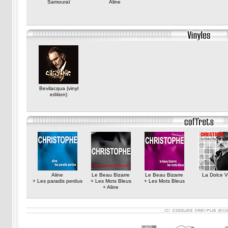
Samouraï
Aline
Bevilacqua (vinyl
edition)
Aline
Le Beau Bizarre
Le Beau Bizarre
La Dolce V
+ Les paradis perdus
+ Les Mots Bleus
+ Les Mots Bleus
+ Aline