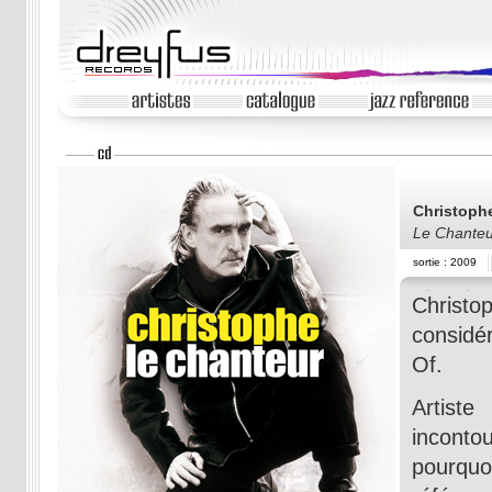
Christoph
Le Chanteu
sortie : 2009
Christo
consid
Of.
Artis
inconto
pourquo