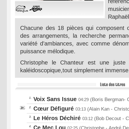
référe
musicien
Raphaël,
Chacune des 18 pièces qui composent c
des arrangements, la recherche permane
variété d’ambiances, avec comme déno
puissance mélodique.
Christophe le Chanteur est une juste 
kaléidoscopique,tout simplement immense
Voix Sans Issue
1.
(Boris Bergman- C
04:29
Cœur Défiguré
2.
(Alain Kan
- Christ
03:13
Le Héros Déchiré
3.
(Bob Decout
- C
03:12
Ce Mec Lou
4.
(Christophe
- André D
02:25