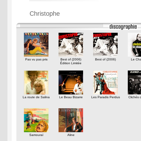
Christophe
Pas vu pas pris
Best of (2006)
Best of (2006)
Le Cha
Édition Limitée
La route de Salina
Le Beau Bizarre
Les Paradis Perdus
Clichés 
Samouraï
Aline