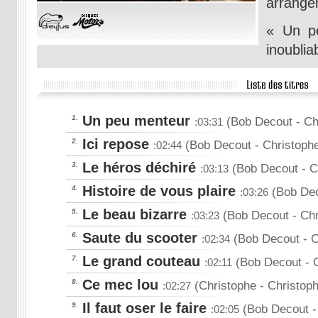
arrange
« Un pe
inoublia
Un peu menteur
1.
(Bob Decout
- Ch
:03:31
Ici repose
2.
(Bob Decout
- Christoph
:02:44
Le héros déchiré
3.
(Bob Decout
- C
:03:13
Histoire de vous plaire
4.
(Bob De
:03:26
Le beau bizarre
5.
(Bob Decout
- Ch
:03:23
Saute du scooter
6.
(Bob Decout
- 
:02:34
Le grand couteau
7.
(Bob Decout
- 
:02:11
Ce mec lou
8.
(Christophe
- Christop
:02:27
Il faut oser le faire
9.
(Bob Decout
-
:02:05