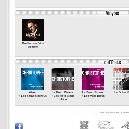
Bevilacqua (vinyl
edition)
Aline
Le Beau Bizarre
Le Beau Bizarre
La Dolce V
+ Les paradis perdus
+ Les Mots Bleus
+ Les Mots Bleus
+ Aline