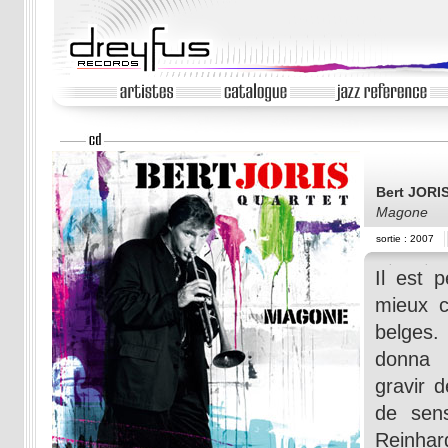
Bert JORI
Magone
sortie : 2007
Il est p
mieux c
belges.
donna 
gravir 
de sens
Reinhar