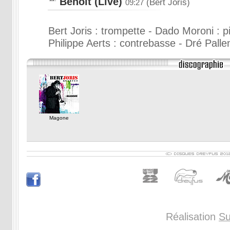
Benoit (Live)
(Bert Joris)
09:27
Bert Joris : trompette - Dado Moroni : p
Philippe Aerts : contrebasse - Dré Palle
Magone
Réalisation
Su