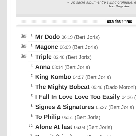
« Un sacré album entre swing orphique, e
Jazz Magazine
Mr Dodo
1.
(Bert Joris)
06:19
Magone
2.
(Bert Joris)
06:09
Triple
3.
(Bert Joris)
03:46
Anna
4.
(Bert Joris)
08:14
King Kombo
5.
(Bert Joris)
04:57
The Mighty Bobcat
6.
(Dado Moroni
05:46
I Fall In Love Love Too Easily
7.
(
04:26
Signes & Signatures
8.
(Bert Joris)
05:27
To Philip
9.
(Bert Joris)
05:51
Alone At last
10.
(Bert Joris)
06:09
11.