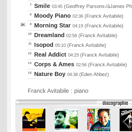
Smile
7.
(Geoffrey Parsons√àJames Phi
03:45
Moody Piano
8.
(Franck Avitabile)
02:36
Morning Star
9.
(Franck Avitabile)
04:19
Dreamland
10.
(Franck Avitabile)
02:58
Isopod
11.
(Franck Avitabile)
05:10
Real Addict
12.
(Franck Avitabile)
04:29
Corps & Ames
13.
(Franck Avitabile)
02:56
Nature Boy
14.
(Eden Ahbez)
04:38
Franck Avitabile : piano