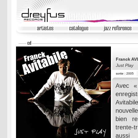
Franck AV
Just Play
sortie : 2005
Avec «
enregis
Avitab
nouvell
bien r
trente-t
auss