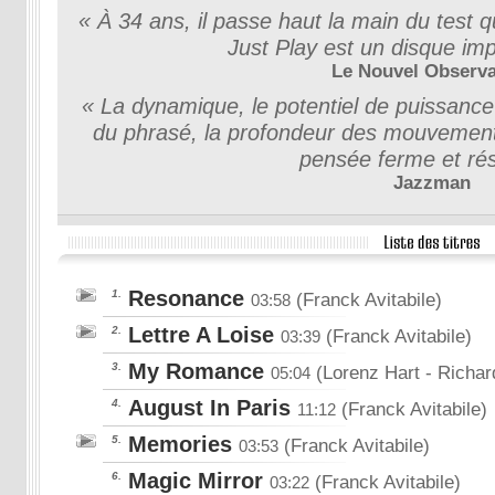
« À 34 ans, il passe haut la main du test q
Just Play est un disque im
Le Nouvel Observa
« La dynamique, le potentiel de puissance e
du phrasé, la profondeur des mouvemen
pensée ferme et rés
Jazzman
Resonance
1.
(Franck Avitabile)
03:58
Lettre A Loise
2.
(Franck Avitabile)
03:39
My Romance
3.
(Lorenz Hart
- Richa
05:04
August In Paris
4.
(Franck Avitabile)
11:12
Memories
5.
(Franck Avitabile)
03:53
Magic Mirror
6.
(Franck Avitabile)
03:22