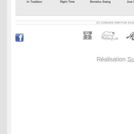
In Tradition
Right Time
Bemsha Swing
Just 
Réalisation
Su