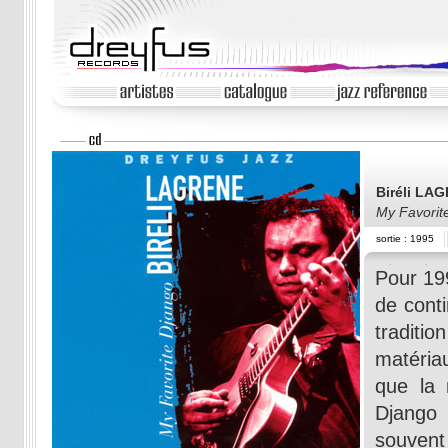
Biréli LA
My Favorit
sortie : 1995
Pour 199
de cont
tradit
matériau
que la
Django
souvent