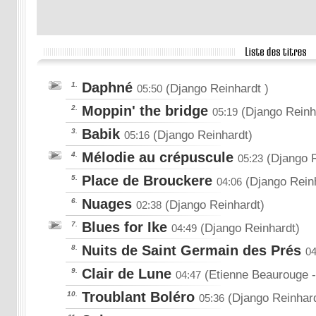
Daphné
1.
(Django Reinhardt )
05:50
Moppin' the bridge
2.
(Django Reinh
05:19
Babik
3.
(Django Reinhardt)
05:16
Mélodie au crépuscule
4.
(Django R
05:23
Place de Brouckere
5.
(Django Rein
04:06
Nuages
6.
(Django Reinhardt)
02:38
Blues for Ike
7.
(Django Reinhardt)
04:49
Nuits de Saint Germain des Prés
8.
04
Clair de Lune
9.
(Etienne Beaurouge
04:47
Troublant Boléro
10.
(Django Reinhard
05:36