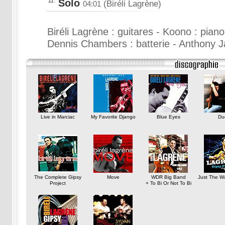
Solo
11.
(Biréli Lagrène)
04:01
Biréli Lagrène : guitares - Koono : pian
Dennis Chambers : batterie - Anthony 
Live in Marciac
My Favorite Django
Blue Eyes
Du
The Complete Gipsy
Move
WDR Big Band
Just The W
Project
+ To Bi Or Not To Bi